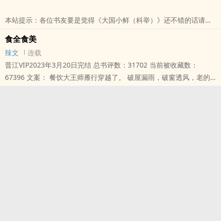
本站提示：各位书友要是觉得《大国小鲜（科举）》还不错的话请不
要忘记向您QQ群和微博里的朋友推荐哦！
食全食美
辣文
连载
晋江VIP2023年3月20日完结 总书评数：31702 当前被收藏数：
67396 文案： 餐饮大王师雁行穿越了。 破屋漏雨，破窗透风，老的
老，小的小，全部家产共计18个铜板。 咋办？ 重操旧业吧！ 从大禄
朝的第一份盒饭开始，到第一百家连锁餐厅，师雁行再次创造了餐饮
神话！ 无心恋爱只想赚钱的事业型直女 VS 外表粗犷豪放，实则对上
喜欢的女人内心慌得一批的男主 内容标签：穿越时空 美食 爽文 主角
本站提示：各位书友要是觉得《食全食美》还不错的话请不要忘记向
您QQ群和微博里的朋友推荐哦！