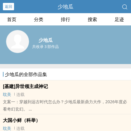
少地瓜
返回
首页
分类
排行
搜索
足迹
少地瓜
共收录 3 部作品
少地瓜的全部作品集
[基建]异世领主成神记
耽美
连载
文案一：穿越到远古时代怎么办？少地瓜最新鼎力大作，2026年度必
看奇幻玄幻。
本站提示：各位书友要是觉得《[基建]异世领主成神记》还不错的话
大国小鲜（科举）
请不要忘记向您QQ群和微博里的朋友推荐哦！
耽美
连载