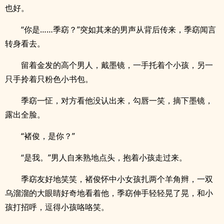
也好。
“你是……季窈？”突如其来的男声从背后传来，季窈闻言
转身看去。
留着金发的高个男人，戴墨镜，一手托着个小孩，另一
只手拎着只粉色小书包。
季窈一怔，对方看他没认出来，勾唇一笑，摘下墨镜，
露出全脸。
“褚俊，是你？”
“是我。”男人自来熟地点头，抱着小孩走过来。
季窈友好地笑笑，褚俊怀中小女孩扎两个羊角辫，一双
乌溜溜的大眼睛好奇地看着他，季窈伸手轻轻晃了晃，和小
孩打招呼，逗得小孩咯咯笑。