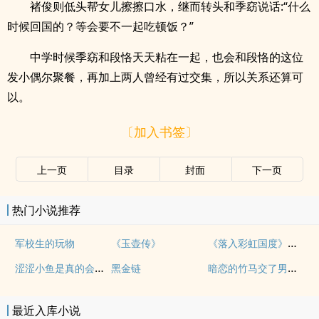
褚俊则低头帮女儿擦擦口水，继而转头和季窈说话:“什么
时候回国的？等会要不一起吃顿饭？”
中学时候季窈和段恪天天粘在一起，也会和段恪的这位
发小偶尔聚餐，再加上两人曾经有过交集，所以关系还算可
以。
〔加入书签〕
上一页
目录
封面
下一页
热门小说推荐
《落入彩虹国度》穿越+西幻+言情
军校生的玩物
《玉壶传》
涩涩小鱼是真的会被干透
暗恋的竹马交了男朋友（bg，弯掰直，1v2）
黑金链
最近入库小说