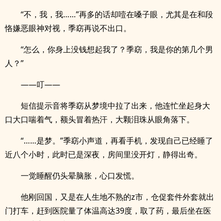
“不，我，我……”再多的话却噎在嗓子眼，尤其是在和段
恪嫌恶眼神对视，季窈再说不出口。
“怎么，你身上没钱想起我了？季窈，我是你的第几个男
人？”
——叮——
短信提示音将季窈从梦境中拉了出来，他连忙坐起身大
口大口喘着气，额头冒着热汗，大颗泪珠从眼角落下。
“……是梦。”季窈小声道，再看手机，发现自己已经睡了
近八个小时，此时已是深夜，房间里没开灯，静得出奇。
一觉睡醒仍头晕脑胀，心口发慌。
他刚回国，又是在人生地不熟的z市，仓促套件外套就出
门打车，赶到医院量了体温高达39度，取了药，最后坐在医