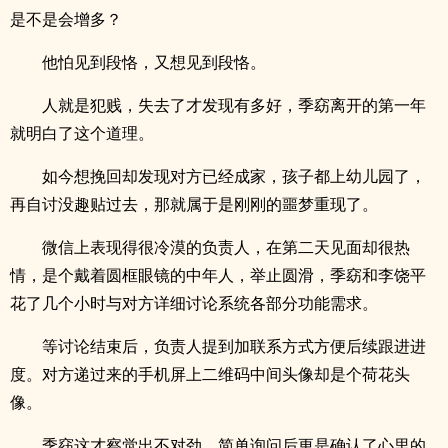
是不是会增多？
他怕见到段恪，又想见到段恪。
人就是犯贱，失去了才发现有多好，季窈离开的第一年
就明白了这个道理。
如今想挽回却发现对方已经成家，孩子都上幼儿园了，
再自讨没趣贴过去，那就属于是刚刚的噩梦重现了。
微信上表现得很冷漠的负责人，在第二天见面却很热
情，是个戴着圆框眼镜的中年人，举止圆滑，季窈和李饶平
花了几个小时与对方详细讨论系统各部分功能需求。
等讨论结束后，负责人提到加联系方式方便后续跟进进
度。对方递过来的手机屏上二维码中间头像却是个荷花头
像。
季窈这才察觉出不对劲，简单询问后更是确认了心里的