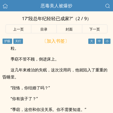
恶毒美人被爆炒
17“段总年纪轻轻已成家?”（2 / 9）
上一页
目录
封面
下一页
〔加入书签〕
粒。
季窈不管不顾，倒进床上。
这几年来难治的失眠，这次没用药，他就陷入了重重的
昏睡里。
“段恪，你结婚了吗？”
“你有孩子了？”
“季窈，这些和你没关系。你不需要知道。”