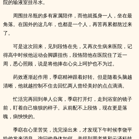
院的输液室挂吊水。
周围挂吊瓶的多有家属陪伴，而他就孤身一人，坐在最
角落。在国外的这几年，也都是一个人，再苦再累都熬过来
了。
可是这次回来，见到段恪在先，又再次生病来医院，记
得高中时候他运动会脚踝扭伤，段恪陪他在医院住了近一
周，悉心照顾，说是将他捧在心尖上呵护也不为过。
药效逐渐起作用，季窈精神跟着好转。但是随着头脑越
清晰，他就越控制不住去回忆两人曾经美好的点点滴滴。
忙活完再回到单人公寓，季窈打开灯，走到浴室的镜子
前，盯着自己狼狈的样子。从前配不上段恪，现在更是落
魄，病怏怏的。
季窈在心里苦笑，洗完澡出来，才发现下午时候李饶平
给他发来消息，询问他身体如何，并提到周老将和云泽科技