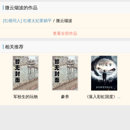
微云烟波的作品
[红楼同人] 红楼太妃要躺平
/
微云烟波
查看全部作品
相关推荐
军校生的玩物
豢养
《落入彩虹国度》穿越+西幻+言情