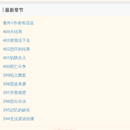
最新章节
番外1作者有话说
404大结局
403替我活下去
402恐吓的结果
401陷阱步入
400死亡斗争
399陷入圈套
398恶徒来袭
397开凿墙壁
396想出办法
395记忆的缺失
394无法原谅的痛