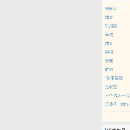
丧家犬
放弃
试用期
养狗
放弃
男模
争宠
醉酒
“别不要我”
更衣室
三个男人一台
玩傻子（微h