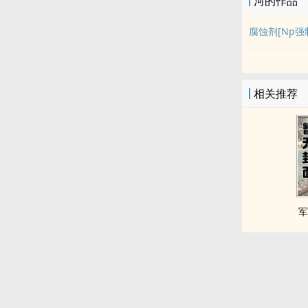
河的作品
腐蚀剂[Np强
相关推荐
军