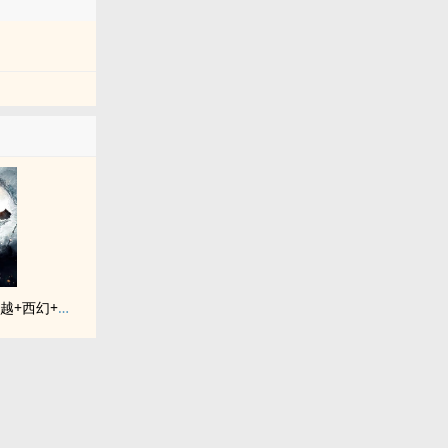
《落入彩虹国度》穿越+西幻+言情