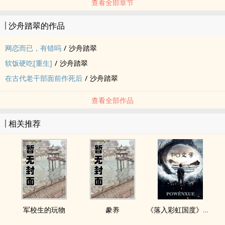
查看全部章节
沙舟踏翠的作品
网恋而已，有错吗
/
沙舟踏翠
软饭硬吃[重生]
/
沙舟踏翠
在古代老干部面前作死后
/
沙舟踏翠
查看全部作品
相关推荐
军校生的玩物
豢养
《落入彩虹国度》穿越+西幻+言情