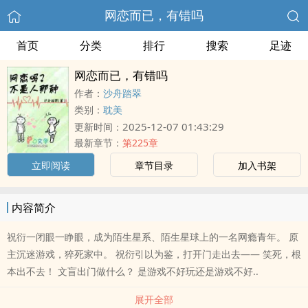
网恋而已，有错吗
首页
分类
排行
搜索
足迹
网恋而已，有错吗
作者：
沙舟踏翠
类别：
耽美
2025-12-07 01:43:29
更新时间：
最新章节：
第225章
立即阅读
章节目录
加入书架
内容简介
祝衍一闭眼一睁眼，成为陌生星系、陌生星球上的一名网瘾青年。 原
主沉迷游戏，猝死家中。 祝衍引以为鉴，打开门走出去—— 笑死，根
本出不去！ 文盲出门做什么？ 是游戏不好玩还是游戏不好..
展开全部