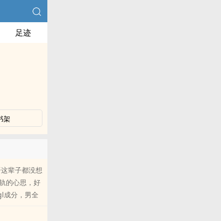
足迹
书架
语这辈子都没想
轨的心思，好
l成分，男全