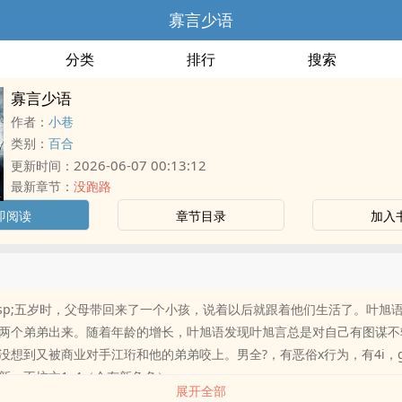
寡言少语
分类
排行
搜索
寡言少语
作者：
小巷
类别：
百合
2026-06-07 00:13:12
更新时间：
最新章节：
没跑路
即阅读
章节目录
加入
&emsp;五岁时，父母带回来了一个小孩，说着以后就跟着他们生活了。叶旭
两个弟弟出来。随着年龄的增长，叶旭语发现叶旭言总是对自己有图谋不
没想到又被商业对手江珩和他的弟弟咬上。男全?，有恶俗x行为，有4i，g
新，不坑文1v4（会有新角色）
展开全部