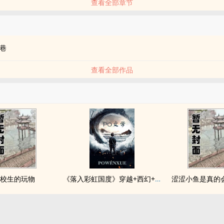
查看全部章节
品
巷
查看全部作品
校生的玩物
《落入彩虹国度》穿越+西幻+言情
涩涩小鱼是真的