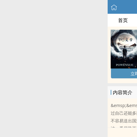
首页
立
内容简介
&emsp;
过自己还能多
不容易送出国
洁。看局势更