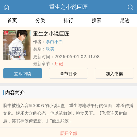
重生之小说巨匠
首页
分类
排行
搜索
足迹
重生之小说巨匠
作者：
李白不白
类别：
耽美
2026-05-01 02:41:08
更新时间：
最新章节：
后记
立即阅读
章节目录
加入书架
内容简介
脑中被植入容量300Ｇ的小说U盘，重生与地球平行的位面，本着传播
文化、娱乐大众的心态，他以笔做剑，挑动天下。【飞雪连天射白
鹿，笑书神侠倚碧鸳。】“他是武侠...
展开全部