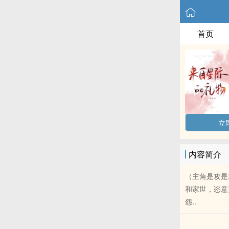
首页
立
内容简介
（主角是攻是
和家世，恣意
怨..