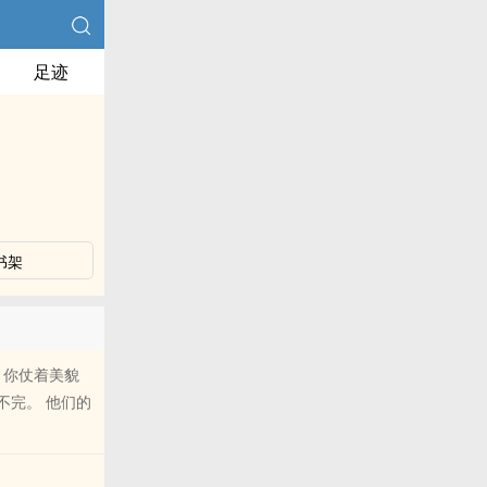
足迹
书架
 你仗着美貌
不完。 他们的