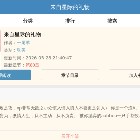
来自星际的礼物
分类
排行
搜索
来自星际的礼物
作者：
一尾羊
类别：
耽美
2026-05-28 21:40:47
更新时间：
最新章节：
第80章
即阅读
章节目录
加入
攻是攻，xp非常无敌之小众慎入慎入慎入不喜更是勿入） 你是一个渣A。
妄为，纵情人生，从不主动，从不负责。 被你抛弃的aabboo十只手都数
展开全部